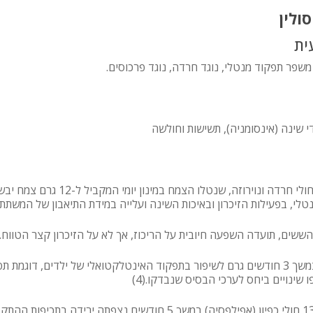
ולין
ית
משפר תפקוד מנטלי, נוגד חרדה, נוגד פרכוסים.
י שינה (אינסומניה), תשישות וחולשה
מחקר קליני לא מבוקר נערך בהשתתפות
 בפעילות הזיכרון ובאיכות השינה ועלייה במידת התיאבון של המשתתפים.(
ם, תועדה השפעה חיובית על הריכוז, אך לא על הזיכרון קצר הטווח.(3)
במחקר קליני מבוקר נמצא כי שימוש בצמח במשך 3 חודשים גרם לשיפור בתפקוד האינטלקטואלי של יל
שינויים ביחס לערכי הבסיס שנבדקו.(4)