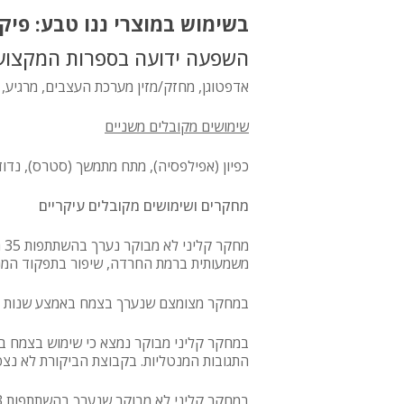
בשימוש במוצרי ננו טבע: פיקס
השפעה ידועה בספרות המקצוע
אדפטוגן, מחזק/מזין מערכת העצבים, מרגיע, 
שימושים מקובלים משניים
כפיון (אפילפסיה), מתח מתמשך (סטרס), נדוד
מחקרים ושימושים מקובלים עיקריים
משמעותית ברמת החרדה, שיפור בתפקוד המנטלי,
במחקר מצומצם שנערך בצמח באמצע שנות הששי
התגובות המנטליות. בקבוצת הביקורת לא נצפו 
במחקר קליני לא מבוקר שנערך בהשתתפות 13 חולי כפיון (אפילפסיה) במשך 5 חודשים נצפתה ירידה בתכיפות ההתקפים.(5)