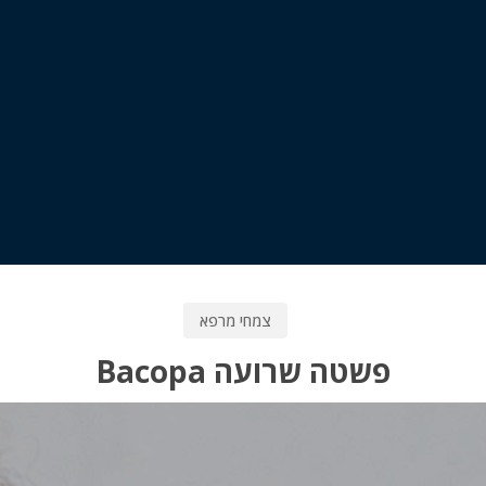
צמחי מרפא
פשטה שרועה Bacopa