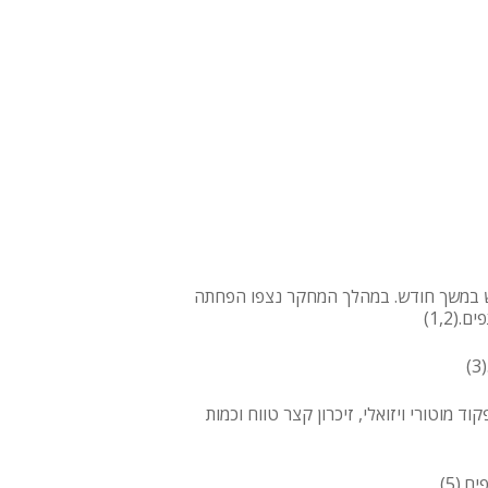
 35 חולי חרדה ונוירוזה, שנטלו הצמח במינון יומי המקביל ל-12 גרם צמח יבש במשך חודש. במהלך המחקר נצפו הפחתה
1,2)
דים, דוגמת תפקוד מוטורי ויזואלי, זיכרון קצר טווח וכמות