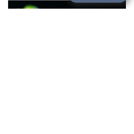
דיוסקוריאה (בטטת בר) Dioscorea
''sarina_admin''
By
צמחי מרפא
דיוסקוריאה (בטטת בר) Dioscorea פעילות עיקרית נוגד
דלקת, נוגד עווית (רחם), תומך בלידה, ממריץ מרה, מסדיר מחזור
שימושים עיקריים חוסר איזון הורמונלי (נשים), מחזק איברי
רבייה (נשים), ממריץ מרה. בשימוש במוצרי ננו טבע: פמיקס
השפעה ידועה בספרות המקצועית מאזן/מזין מערכת הורמונלית
(נשים), מייזע, ממריץ מרה, מקדם/מסדיר מחזור חודשי, מרגיע,
משלשל…