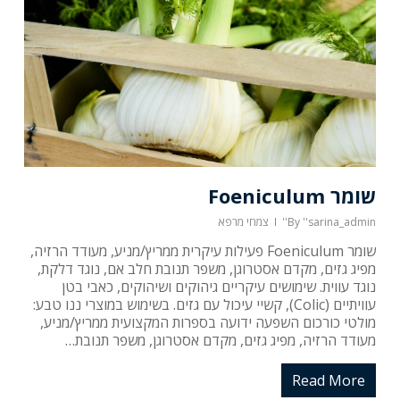
שומר Foeniculum
''sarina_admin''
By
צמחי מרפא
שומר Foeniculum פעילות עיקרית ממריץ/מניע, מעודד הרזיה,
מפיג גזים, מקדם אסטרוגן, משפר תנובת חלב אם, נוגד דלקת,
נוגד עווית. שימושים עיקריים גיהוקים ושיהוקים, כאבי בטן
עוויתיים (Colic), קשיי עיכול עם גזים. בשימוש במוצרי ננו טבע:
מולטי כורכום השפעה ידועה בספרות המקצועית ממריץ/מניע,
מעודד הרזיה, מפיג גזים, מקדם אסטרוגן, משפר תנובת…
אין מוצרים בסל הקניות.
Read More
עברו לעמוד חנות