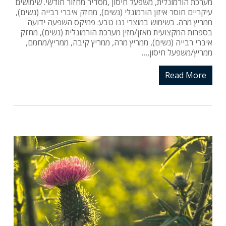
מערכת הורמונלית, משפעל חיסון ,מסדיר מחזור חודשי. שימושים
עיקריים חוסר איזון הורמונלי (נשים), מחזק איברי רבייה (נשים),
ממריץ מרה. בשימוש במוצרי ננו טבע: פמיקס השפעה ידועה
בספרות המקצועית מאזן/מזין מערכת הורמונלית (נשים), מחזק
איברי רבייה (נשים), ממריץ מרה, ממריץ קיבה, ממריץ/מחמם,
ממריץ/משפעל חיסון,…
Read More