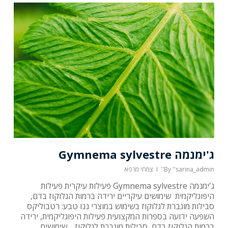
ג'ימנמה Gymnema sylvestre
''sarina_admin''
By
צמחי מרפא
ג'ימנמה Gymnema sylvestre פעילות עיקרית פעילות
היפוגליקמית שימושים עיקריים ירידה ברמות הגלוקוז בדם,
סבילות מוגברת לגלוקוז בשימוש במוצרי ננו טבע: רטבוליקס
השפעה ידועה בספרות המקצועית פעילות היפוגליקמית, ירידה
ברמות הגלוקוז בדם, סבילות מוגברת לגלוקוז . שימושים