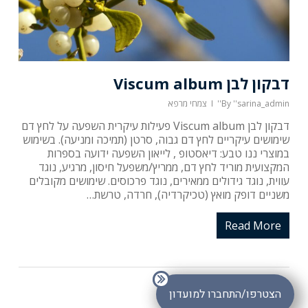
דבקון לבן Viscum album
''sarina_admin''
By
צמחי מרפא
דבקון לבן Viscum album פעילות עיקרית השפעה על לחץ דם
שימושים עיקריים לחץ דם גבוה, סרטן (תמיכה ומניעה). בשימוש
במוצרי ננו טבע: דיאסטופ , לייאון השפעה ידועה בספרות
המקצועית מוריד לחץ דם, ממריץ/משפעל חיסון, מרגיע, נוגד
עווית, נוגד גידולים ממאירים, נוגד פרכוסים. שימושים מקובלים
משניים דופק מואץ (טכיקרדיה), חרדה, טרשת…
Read More
סכום ביניים:
₪
0.00
מעבר לסל הקניות
תשלום
הצטרפו/התחברו למועדון