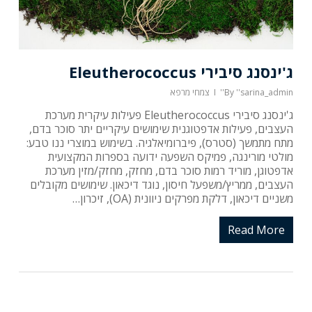
ג'ינסנג סיבירי Eleutherococcus
''sarina_admin''
By
צמחי מרפא
ג'ינסנג סיבירי Eleutherococcus פעילות עיקרית מערכת
העצבים, פעילות אדפטוגנית שימושים עיקריים יתר סוכר בדם,
מתח מתמשך (סטרס), פיברומיאלגיה. בשימוש במוצרי ננו טבע:
מולטי מורינגה, פמיקס השפעה ידועה בספרות המקצועית
אדפטוגן, מוריד רמות סוכר בדם, מחזק, מחזק/מזין מערכת
העצבים, ממריץ/משפעל חיסון, נוגד דיכאון. שימושים מקובלים
משניים דיכאון, דלקת מפרקים ניוונית (OA), זיכרון…
Read More