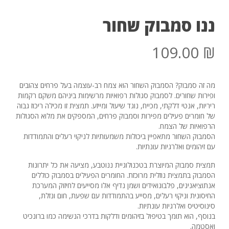
ננו סמבוק שחור
109.00
₪
מה זה סמבוק? הסמבוק השחור הוא צמח רב-עוצמה בעל פרחים צהובים
ופירות שחורים. לסמבוק סגולות רפואיות מרשימות ביניהם משקם רקמות
ריריות, אנטי דלקתי, מכייח, נוגד שיעול ומייזע. תמצית זו מכילה ריכוז גבוה
של חומרים פעילים מפירות וסמבוק פרחים, המספקים את מלוא הסגולות
אין מוצרים בסל הקניות.
הרפואיות של הצמח.
הסמבוק השחור מתאפיין ביכולות משמעותיות לניקוי רעלים והתמודדות
עברו לעמוד חנות
עם זיהומים ואלרגיות עונתיות.
תמצית סמבוק המיוצרת בטכנולוגיית ננוטבע, מציעה את כל יתרונות
הסמבוק בתמצית נוזלית מרוכזת. החומרים הפעילים בסמבוק כוללים
אנתוציאנינים, פלבונואידים ושמן נדיף אלו מסייעים לחיזוק המערכת
החיסונית וניקוי רעלים, מסייע בהתמודדות עם שפעת, חום ונזלת,
סינוסיטיס ואלרגיות עונתיות.
בנוסף, הוא תומך בטיפול בזיהומים ודלקות בדרכי הנשימה כמו ברונכיט
ואסטמה.