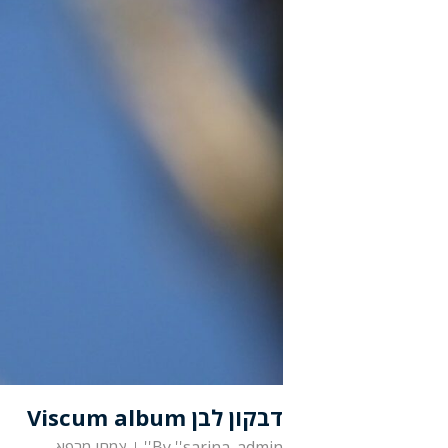
דבקון לבן Viscum album
''sarina_admin''
By
צמחי מרפא