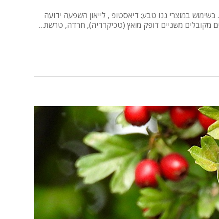
מניעה). בשימוש במוצרי ננו טבע: דיאסטופ , לייאון השפעה ידועה
ושים מקובלים משניים דופק מואץ (טכיקרדיה), חרדה, טרשת…