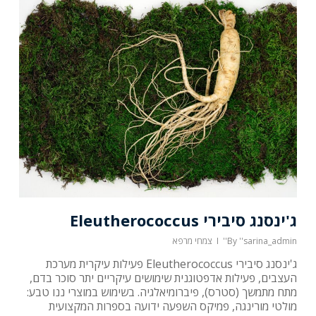
ג'ינסנג סיבירי Eleutherococcus
''sarina_admin''
By
צמחי מרפא
ג'ינסנג סיבירי Eleutherococcus פעילות עיקרית מערכת
העצבים, פעילות אדפטוגנית שימושים עיקריים יתר סוכר בדם,
מתח מתמשך (סטרס), פיברומיאלגיה. בשימוש במוצרי ננו טבע:
מולטי מורינגה, פמיקס השפעה ידועה בספרות המקצועית