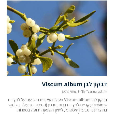
דבקון לבן Viscum album
''sarina_admin''
By
צמחי מרפא
דבקון לבן Viscum album פעילות עיקרית השפעה על לחץ דם
שימושים עיקריים לחץ דם גבוה, סרטן (תמיכה ומניעה). בשימוש
במוצרי ננו טבע: דיאסטופ , לייאון השפעה ידועה בספרות