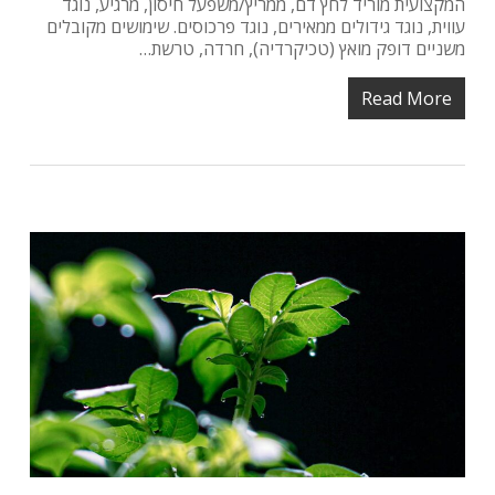
המקצועית מוריד לחץ דם, ממריץ/משפעל חיסון, מרגיע, נוגד
עווית, נוגד גידולים ממאירים, נוגד פרכוסים. שימושים מקובלים
משניים דופק מואץ (טכיקרדיה), חרדה, טרשת…
Read More