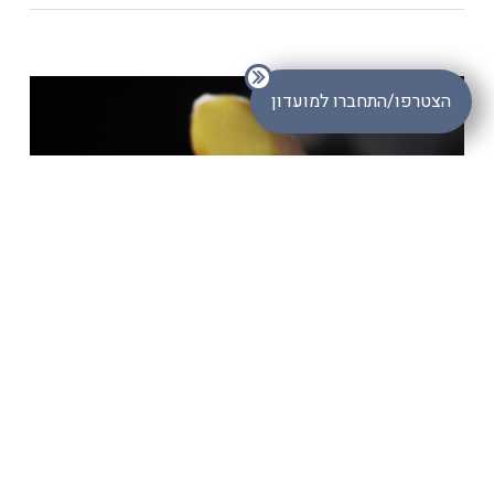
סכום ביניים:
₪
0.00
מעבר לסל הקניות
תשלום
הצטרפו/התחברו למועדון
זנגביל Zingiber
''sarina_admin''
By
צמחי מרפא
זנגביל Zingiber פעילות עיקרית מעכב הפרשה בקיבה
שימושים עיקריים עיכוב של הפרשה בקיבה והפחתת הקאות