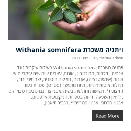
ויתניה משכרת Withania somnifera
''sarina_admin''
By
צמחי מרפא
ויתניה משכרת Withania somnifera פעילות עיקרית נוגד
אנמיה , דלקות, המוגלובין , אונות, עצבים שימושים עיקריים אין
אונות (אימפוטנציה), אנמיה, חולשה חיסונית, יצר מיני ירוד,
מחלות אוטואימוניות, מתח מתמשך (סטרס), פטרת בעור
(חיצוני)*, תשישות וחולשה. בשימוש במוצרי ננו טבע: רטבוליקס
, לייאון השפעה ידועה בספרות המקצועית אדפטוגן,
אנטי-סרטני, אנטי-פטרייתי*, מגביר תיאבון,…
Read More